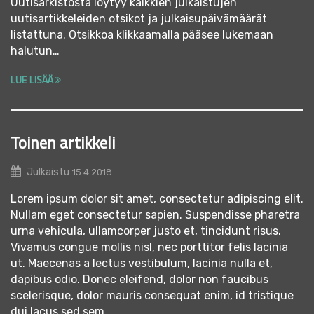
Uutisarkistosta löytyy kaikkien julkaistujen
uutisartikkeleiden otsikot ja julkaisupäivämäärät
listattuna. Otsikkoa klikkaamalla pääsee lukemaan
halutun…
LUE LISÄÄ
Toinen artikkeli
Julkaistu
15.4.2018
Lorem ipsum dolor sit amet, consectetur adipiscing elit.
Nullam eget consectetur sapien. Suspendisse pharetra
urna vehicula, ullamcorper justo et, tincidunt risus.
Vivamus congue mollis nisl, nec porttitor felis lacinia
ut. Maecenas a lectus vestibulum, lacinia nulla et,
dapibus odio. Donec eleifend, dolor non faucibus
scelerisque, dolor mauris consequat enim, id tristique
dui lacus sed sem….