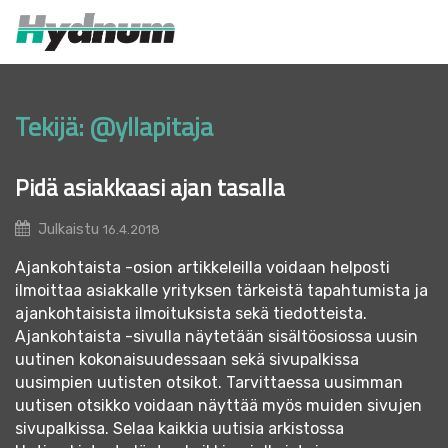
MENU
Tekijä:
@yllapitaja
Pidä asiakkaasi ajan tasalla
Julkaistu
16.4.2018
Ajankohtaista -osion artikkeleilla voidaan helposti
ilmoittaa asiakkalle yrityksen tärkeistä tapahtumista ja
ajankohtaisista ilmoituksista sekä tiedotteista.
Ajankohtaista -sivulla näytetään sisältöosiossa uusin
uutinen kokonaisuudessaan sekä sivupalkissa
uusimpien uutisten otsikot. Tarvittaessa uusimman
uutisen otsikko voidaan näyttää myös muiden sivujen
sivupalkissa. Selaa kaikkia uutisia arkistossa